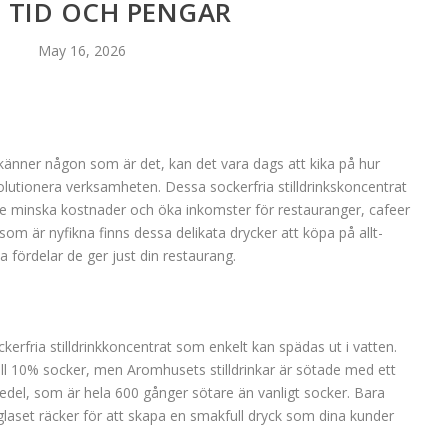
 TID OCH PENGAR
May 16, 2026
änner någon som är det, kan det vara dags att kika på hur
olutionera verksamheten. Dessa sockerfria stilldrinkskoncentrat
åde minska kostnader och öka inkomster för restauranger, cafeer
som är nyfikna finns dessa delikata drycker att köpa på allt-
ka fördelar de ger just din restaurang.
kerfria stilldrinkkoncentrat som enkelt kan spädas ut i vatten.
 till 10% socker, men Aromhusets stilldrinkar är sötade med ett
edel, som är hela 600 gånger sötare än vanligt socker. Bara
glaset räcker för att skapa en smakfull dryck som dina kunder