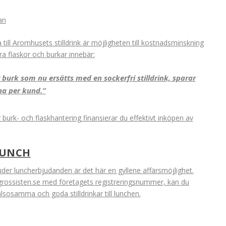
an
till Aromhusets stilldrink är möjligheten till kostnadsminskning
yra flaskor och burkar innebär:
r burk som nu ersätts med en sockerfri stilldrink, sparar
na per kund.”
urk- och flaskhantering finansierar du effektivt inköpen av
LUNCH
der luncherbjudanden är det här en gyllene affärsmöjlighet.
ogrossisten.se med företagets registreringsnummer, kan du
lsosamma och goda stilldrinkar till lunchen.