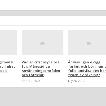
ngsmedel
Vad är citronsyra bra
Är verkligen e cigg
möjlighet
för: Mångsidiga
farligt och bör man ti
godis
Användningsområden
fullo undvika den hä
och Fördelar
typen av rökning?
April 19, 2025
July 28, 2017