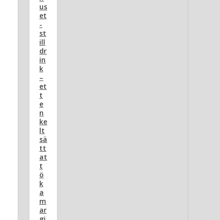
us
et
-
st
ill
dr
in
k
–
et
t
e
n
ke
lt
sä
tt
at
t
ö
k
a
m
ar
gi