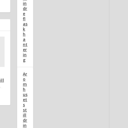
in
dr
e
fl
as
k
h
a
nt
er
in
g
Ar
o
ll
m
r
h
us
et
s
st
ill
dr
in