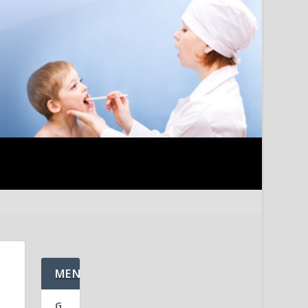
MENU
G