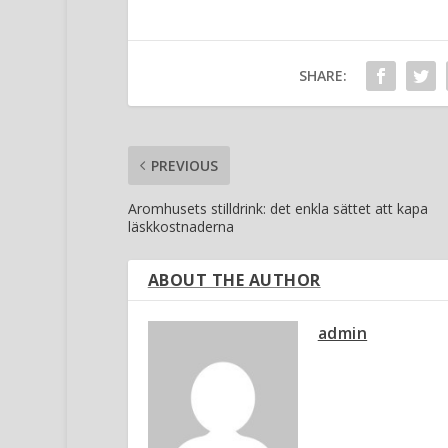
SHARE:
PREVIOUS
Aromhusets stilldrink: det enkla sättet att kapa
läskkostnaderna
ABOUT THE AUTHOR
admin