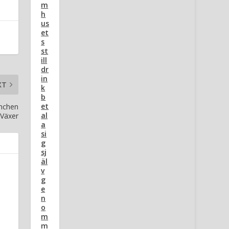
m
h
us
et
s
st
ill
dr
in
XT
k
b
et
unchen
al
Växer
a
si
g
sj
äl
v
g
e
n
o
m
m