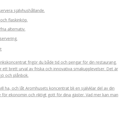
servera självhushållande.
och flaskinköp.
ria alternativ.
servering.
t
inkskoncentrat frigör du både tid och pengar för din restaurang.
r ett brett urval av friska och innovativa smakupplevelser. Det är
ljö och plånbok.
ll ha, och låt Aromhusets koncentrat bli en självklar del av din
e för ekonomin och riktigt gott för dina gäster. Vad mer kan man