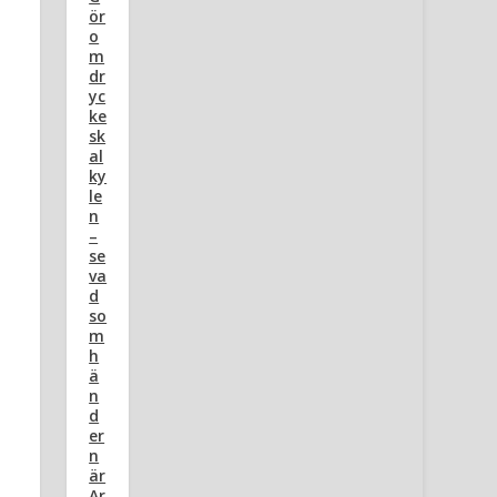
ör
o
m
dr
yc
ke
sk
al
ky
le
n
–
se
va
d
so
m
h
ä
n
d
er
n
är
Ar