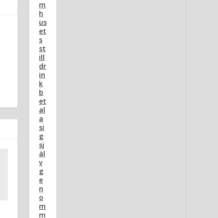
m
h
us
et
s
st
ill
dr
in
k
b
et
al
a
si
g
sj
äl
v
g
e
n
o
m
m