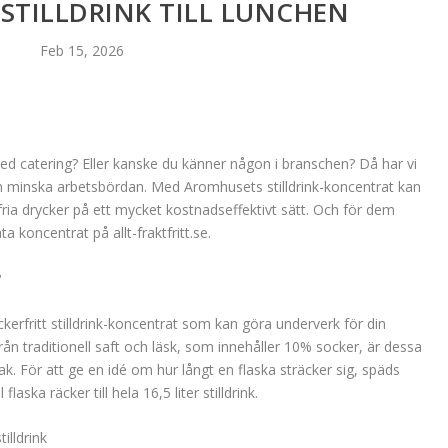
STILLDRINK TILL LUNCHEN
Feb 15, 2026
ed catering? Eller kanske du känner någon i branschen? Då har vi
h minska arbetsbördan. Med Aromhusets stilldrink-koncentrat kan
ria drycker på ett mycket kostnadseffektivt sätt. Och för dem
 koncentrat på allt-fraktfritt.se.
?
kerfritt stilldrink-koncentrat som kan göra underverk för din
rån traditionell saft och läsk, som innehåller 10% socker, är dessa
k. För att ge en idé om hur långt en flaska sträcker sig, späds
ska räcker till hela 16,5 liter stilldrink.
lldrink