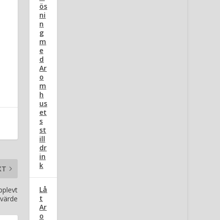
ös
ni
n
g
m
e
d
Ar
o
m
h
us
et
s
st
ill
dr
in
k
XT
Lå
pplevt
t
värde
Ar
o