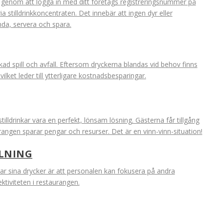
genom att logga in med ditt företags registreringsnummer på
 stilldrinkkoncentraten. Det innebär att ingen dyr eller
nda, servera och spara.
ad spill och avfall. Eftersom dryckerna blandas vid behov finns
vilket leder till ytterligare kostnadsbesparingar.
illdrinkar vara en perfekt, lönsam lösning. Gästerna får tillgång
rangen sparar pengar och resurser. Det är en vinn-vinn-situation!
LLNING
ar sina drycker är att personalen kan fokusera på andra
ektiviteten i restaurangen.