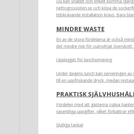
Du kan snabbt och enkelt komma igång 
nettogrossisten.se och köpa de sockerfria
tidskrävande installation krävs. Bara bla
MINDRE WASTE
En av de stora fördelarna är också minsk
det mindre risk för outnyttjat överskott, 
Upplägget för lunchservering
Under dagens lunch kan serveringen av st
till en uppfriskande dryck, medan restau
PRAKTISK SJÄLVHUSHÅ
Fördelen med att gästerna själva hanter
väsentliga uppgifter, vilket förbättrar eff
Slutliga tankar