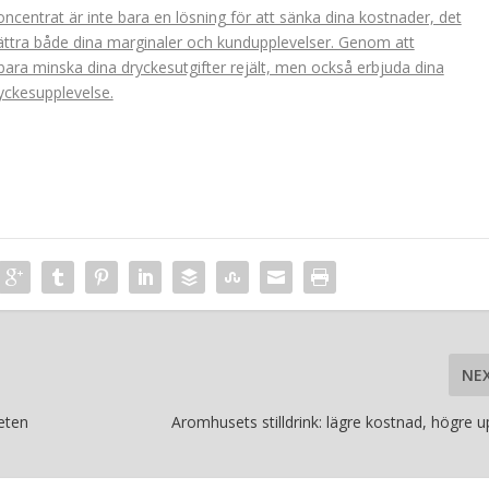
centrat är inte bara en lösning för att sänka dina kostnader, det
ättra både dina marginaler och kundupplevelser. Genom att
te bara minska dina dryckesutgifter rejält, men också erbjuda dina
yckesupplevelse.
NE
geten
Aromhusets stilldrink: lägre kostnad, högre u