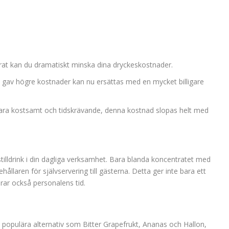
rat kan du dramatiskt minska dina dryckeskostnader.
re gav högre kostnader kan nu ersättas med en mycket billigare
vara kostsamt och tidskrävande, denna kostnad slopas helt med
tilldrink i din dagliga verksamhet. Bara blanda koncentratet med
ållaren för självservering till gästerna. Detta ger inte bara ett
rar också personalens tid.
e populära alternativ som Bitter Grapefrukt, Ananas och Hallon,