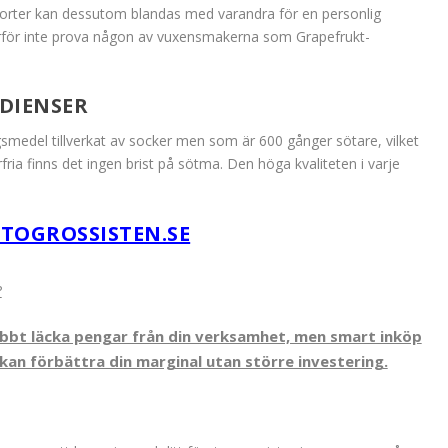
a sorter kan dessutom blandas med varandra för en personlig
varför inte prova någon av vuxensmakerna som Grapefrukt-
DIENSER
smedel tillverkat av socker men som är 600 gånger sötare, vilket
ria finns det ingen brist på sötma. Den höga kvaliteten i varje
TOGROSSISTEN.SE
?
bbt läcka pengar från din verksamhet, men smart inköp
an förbättra din marginal utan större investering.