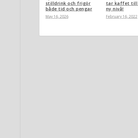
stilldrink och frigör
tar kaffet till
både tid och pengar
ny nivå!
May 16, 2026
February 16, 2022