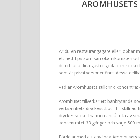
AROMHUSETS 
Är du en restaurangägare eller jobbar m
ett hett tips som kan öka inkomsten oc
du erbjuda dina gäster goda och sockerf
som är privatpersoner finns dessa delikata
Vad är Aromhusets stilldrink-koncentrat
Aromhuset tillverkar ett banbrytande soc
verksamhets dryckesutbud. Till skillnad f
drycker sockerfria men ändå fulla av sma
koncentratet 33 gånger och varje 500 ml fla
Fördelar med att använda Aromhusets sti