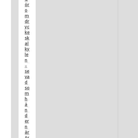
ör
o
m
dr
yc
ke
sk
al
ky
le
n
–
se
va
d
so
m
h
ä
n
d
er
n
är
Ar