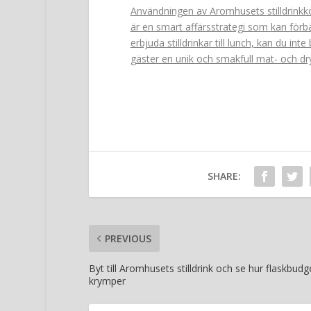
Användningen av Aromhusets stilldrinkkon
är en smart affärsstrategi som kan förb
erbjuda stilldrinkar till lunch, kan du in
gäster en unik och smakfull mat- och dr
SHARE:
PREVIOUS
Byt till Aromhusets stilldrink och se hur flaskbud
krymper