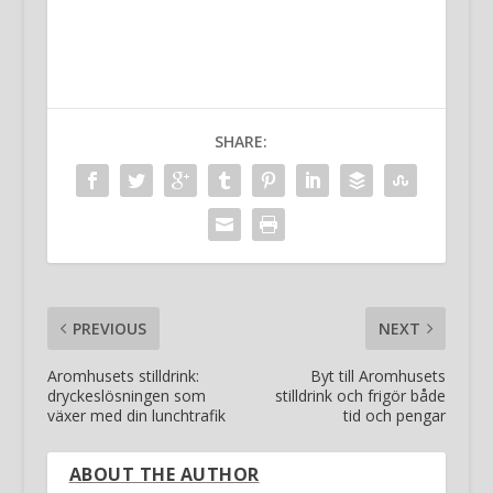
SHARE:
PREVIOUS
NEXT
Aromhusets stilldrink:
Byt till Aromhusets
dryckeslösningen som
stilldrink och frigör både
växer med din lunchtrafik
tid och pengar
ABOUT THE AUTHOR