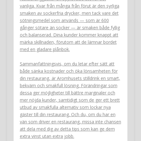
vanliga. Kvar från många från förut är den syrliga
smaken av sockerfria drycker, men tack vare det
sötningsmedel som används — som är 600
gånger sötare än socker — är smaken både fyllig
och balanserad. Dina kunder kommer knappt att
märka skillnaden, förutom att de lämnar bordet
med en gladare plånbok.
Sammanfattningsvis, om du letar efter sätt att
både sänka kostnader och öka lönsamheten för
din restaurang, är Aromhusets stilldrink en smart,
bekväm och smakfull lösning. Förändringar som
dessa ger möjligheter till bättre marginaler och
mer nöjda kunder, samtidigt som de ger ett brett
utbud av smakfulla alternativ som lockar nya
gäster till din restaurang. Och du, om du har en
vän som driver en restaurang, missa inte chansen
att dela med dig av detta tips som kan ge dem
extra vinst utan extra jobb.