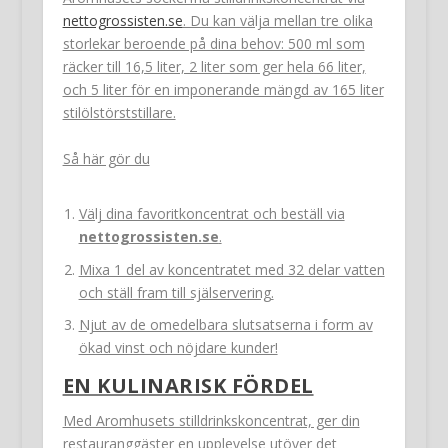
nettogrossisten.se
. Du kan välja mellan tre olika
storlekar beroende på dina behov: 500 ml som
räcker till 16,5 liter, 2 liter som ger hela 66 liter,
och 5 liter för en imponerande mängd av 165 liter
stilölstörststillare.
Så här gör du
Välj dina favoritkoncentrat och beställ via
nettogrossisten.se
.
Mixa 1 del av koncentratet med 32 delar vatten
och ställ fram till själservering.
Njut av de omedelbara slutsatserna i form av
ökad vinst och nöjdare kunder!
EN KULINARISK FÖRDEL
Med Aromhusets stilldrinkskoncentrat, ger din
restauranggäster en upplevelse utöver det