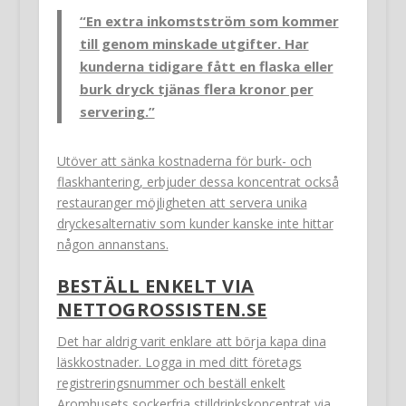
“En extra inkomstström som kommer
till genom minskade utgifter. Har
kunderna tidigare fått en flaska eller
burk dryck tjänas flera kronor per
servering.”
Utöver att sänka kostnaderna för burk- och
flaskhantering, erbjuder dessa koncentrat också
restauranger möjligheten att servera unika
dryckesalternativ som kunder kanske inte hittar
någon annanstans.
BESTÄLL ENKELT VIA
NETTOGROSSISTEN.SE
Det har aldrig varit enklare att börja kapa dina
läskkostnader. Logga in med ditt företags
registreringsnummer och beställ enkelt
Aromhusets sockerfria stilldrinkskoncentrat via