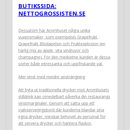
BUTIKSSIDA:
NETTOGROSSISTEN.SE
Dessutom har Aromhuset några unika
vuxensmaker, som exempelvis Grapefrukt,
Grapefrukt-Blodapelsin och Fruktexplosion (en
härlig mix av äpple, vita vindruvor och
champagne). För den medvetne kunden är dessa
sorter både intressanta och uppfriskande val.
Mer vinst med mindre ansträngning
Att byta ut traditionella drycker mot Aromhusets
stilldrink kan omedelbart påverka din restaurangs
vinstmarginaler. Genom att sätta upp ett
självserveringsbord där kunderna blandar sina
egna drycker, minskar behovet av personal för
att servera drycker och hantera flaskor.