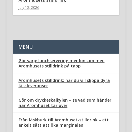
Aromhusets stilldrink
July 18, 2026
MENU
Gör varje lunchservering mer lönsam med
Aromhusets stilldrink på tapp
Aromhusets stilldrink: när du vill slippa dyra
läskleveranser
Gör om dryckeskalkylen – se vad som händer
när Aromhuset tar över
Från läskburk till Aromhuset-stilldrink – ett
enkelt sätt att öka marginalen