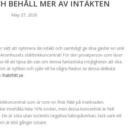
CH BEHÅLL MER AV INTÄKTEN
May 27, 2026
 sätt att optimera din intäkt och samtidigt ge dina gäster en unik
omhusets stilldrinkkoncentrat! För den privatperson som läser
 till att tipsa din vän om denna fantastiska möjligheten att öka
 är nyfiken och själv vill ha några flaskor av dessa delikata
t-fraktfritt.se
.
drinkkoncentrat som är som en frisk fläkt på marknaden.
ukar innehålla hela 10% socker, men dessa koncentrat är helt
. De är söta utan sockrets negativa hälsopåverkan, tack vare ett
om är 600 gånger sötare.