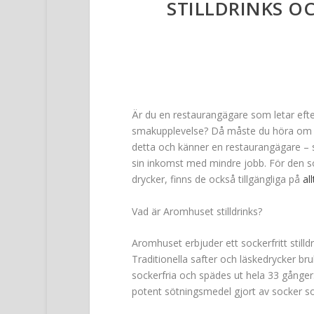
STILLDRINKS O
Är du en restaurangägare som letar efter
smakupplevelse? Då måste du höra om Ar
detta och känner en restaurangägare – se
sin inkomst med mindre jobb. För den som
drycker, finns de också tillgängliga på
all
Vad är Aromhuset stilldrinks?
Aromhuset erbjuder ett sockerfritt still
Traditionella safter och läskedrycker br
sockerfria och spädes ut hela 33 gånger
potent sötningsmedel gjort av socker s