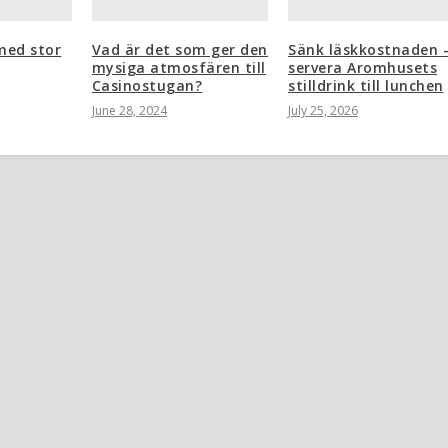
med stor
Vad är det som ger den
Sänk läskkostnaden 
mysiga atmosfären till
servera Aromhusets
Casinostugan?
stilldrink till lunchen
June 28, 2024
July 25, 2026