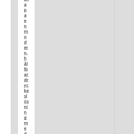
a
p
a
e
n
m
o
d
er
n,
h
ål
lb
ar
dr
yc
ke
sl
ös
ni
n
g
m
e
d