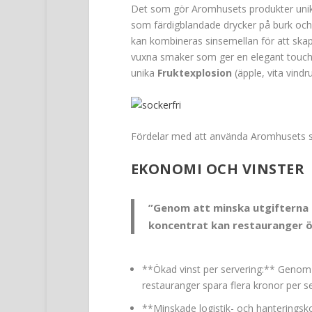
Det som gör Aromhusets produkter unika ä
som färdigblandade drycker på burk och 
kan kombineras sinsemellan för att sk
vuxna smaker som ger en elegant touch 
unika
Fruktexplosion
(äpple, vita vind
Fördelar med att använda Aromhusets st
EKONOMI OCH VINSTER
”Genom att minska utgifterna 
koncentrat kan restauranger ö
**Ökad vinst per servering:** Genom a
restauranger spara flera kronor per se
**Minskade logistik- och hanteringsko