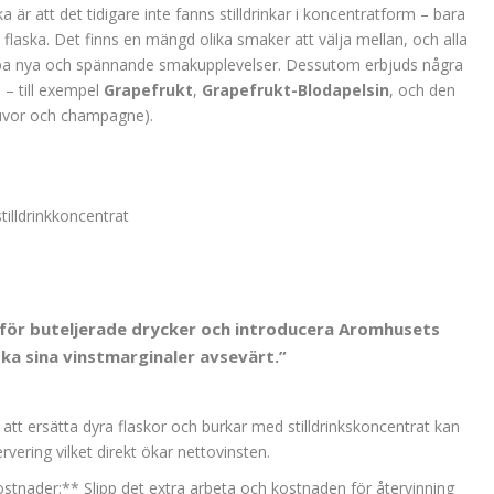
r att det tidigare inte fanns stilldrinkar i koncentratform – bara
flaska. Det finns en mängd olika smaker att välja mellan, och alla
apa nya och spännande smakupplevelser. Dessutom erbjuds några
– till exempel
Grapefrukt
,
Grapefrukt-Blodapelsin
, och den
ruvor och champagne).
illdrinkkoncentrat
för buteljerade drycker och introducera Aromhusets
ka sina vinstmarginaler avsevärt.”
tt ersätta dyra flaskor och burkar med stilldrinkskoncentrat kan
rvering vilket direkt ökar nettovinsten.
stnader:** Slipp det extra arbeta och kostnaden för återvinning