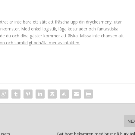
rat är inte bara ett sätt att fräscha upp din dryckesmeny, utan
 inkomster. Med enkel logistik, låga kostnader och fantastiska
de du och dina gäster kommer att älska. Missa inte chansen att
ion och samtidigt behålla mer av intäkten.
NE
usets
Byt bort bekymren med brist på burkläs