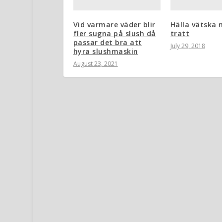
Vid varmare väder blir
Hälla vätska 
fler sugna på slush då
tratt
passar det bra att
July 29, 2018
hyra slushmaskin
August 23, 2021