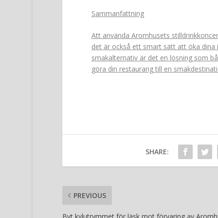
Sammanfattning
Att använda Aromhusets stilldrinkkoncent
det är också ett smart sätt att öka dina
smakalternativ är det en lösning som bå
göra din restaurang till en smakdestinat
SHARE:
PREVIOUS
Byt kylutrymmet för läsk mot förvaring av Aromh