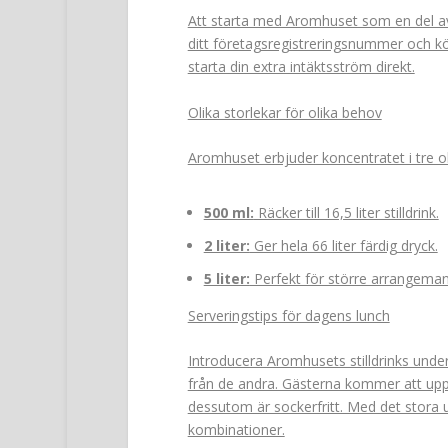
Att starta med Aromhuset som en del av
ditt företagsregistreringsnummer och köp
starta din extra intäktsström direkt.
Olika storlekar för olika behov
Aromhuset erbjuder koncentratet i tre ol
500 ml:
Räcker till 16,5 liter stilldrink.
2 liter:
Ger hela 66 liter färdig dryck.
5 liter:
Perfekt för större arrangemang,
Serveringstips för dagens lunch
Introducera Aromhusets stilldrinks under
från de andra. Gästerna kommer att upp
dessutom är sockerfritt. Med det stora
kombinationer.