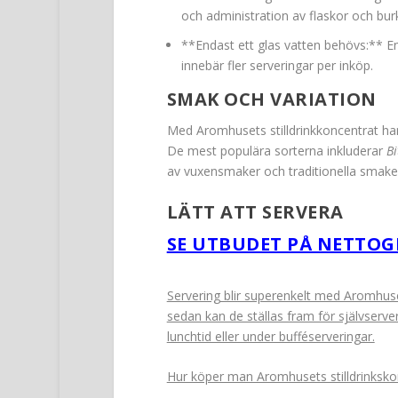
och administration av flaskor och bur
**Endast ett glas vatten behövs:** En fla
innebär fler serveringar per inköp.
SMAK OCH VARIATION
Med Aromhusets stilldrinkkoncentrat har
De mest populära sorterna inkluderar
Bi
av vuxensmaker och traditionella smaker
LÄTT ATT SERVERA
SE UTBUDET PÅ NETTOG
Servering blir superenkelt med Aromhuset
sedan kan de ställas fram för självserve
lunchtid eller under bufféserveringar.
Hur köper man Aromhusets stilldrinksko