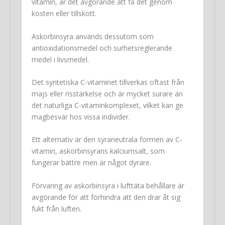
vitamin, är det avgörande att få det genom
kosten eller tillskott.
Askorbinsyra används dessutom som
antioxidationsmedel och surhetsreglerande
medel i livsmedel.
Det syntetiska C-vitaminet tillverkas oftast från
majs eller risstärkelse och är mycket surare än
det naturliga C-vitaminkomplexet, vilket kan ge
magbesvär hos vissa individer.
Ett alternativ är den syraneutrala formen av C-
vitamin, askorbinsyrans kalciumsalt, som
fungerar bättre men är något dyrare.
Förvaring av askorbinsyra i lufttäta behållare är
avgörande för att förhindra att den drar åt sig
fukt från luften.