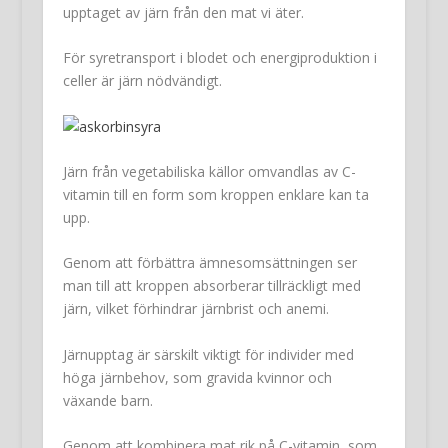
upptaget av järn från den mat vi äter.
För syretransport i blodet och energiproduktion i
celler är järn nödvändigt.
Järn från vegetabiliska källor omvandlas av C-
vitamin till en form som kroppen enklare kan ta
upp.
Genom att förbättra ämnesomsättningen ser
man till att kroppen absorberar tillräckligt med
järn, vilket förhindrar järnbrist och anemi.
Järnupptag är särskilt viktigt för individer med
höga järnbehov, som gravida kvinnor och
växande barn.
Genom att kombinera mat rik på C-vitamin, som