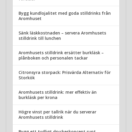
Bygg kundlojalitet med goda stilldrinks från
Aromhuset
Sänk läskkostnaden – servera Aromhusets
stilldrink till lunchen
Aromhusets stilldrink ersätter burkläsk –
plånboken och personalen tackar
Citronsyra storpack: Prisvärda Alternativ för
Storkök
Aromhusets stilldrink: mer effektiv än
burkläsk per krona
Högre vinst per tallrik när du serverar
Aromhusets stilldrink
Bygg ett tydligt dryckeskoncept runt