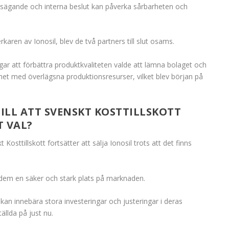
gsägande och interna beslut kan påverka sårbarheten och
erkaren av Ionosil, blev de två partners till slut osams.
r att förbättra produktkvaliteten valde att lämna bolaget och
et med överlägsna produktionsresurser, vilket blev början på
ILL ATT SVENSKT KOSTTILLSKOTT
T VAL?
osttillskott fortsätter att sälja Ionosil trots att det finns
dem en säker och stark plats på marknaden.
 kan innebära stora investeringar och justeringar i deras
tällda på just nu.