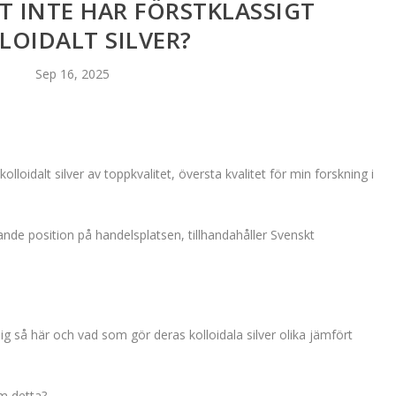
T INTE HAR FÖRSTKLASSIGT
LOIDALT SILVER?
Sep 16, 2025
olloidalt silver av toppkvalitet, översta kvalitet för min forskning i
edande position på handelsplatsen, tillhandahåller Svenskt
 sig så här och vad som gör deras kolloidala silver olika jämfört
m detta?