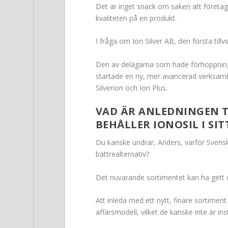
Det är inget snack om saken att företa
kvaliteten på en produkt.
I fråga om Ion Silver AB, den första tillv
Den av delägarna som hade förhoppninga
startade en ny, mer avancerad verksamh
Silverion och Ion Plus.
VAD ÄR ANLEDNINGEN T
BEHÅLLER IONOSIL I SIT
Du kanske undrar, Anders, varför Svenskt K
bättrealternativ?
Det nuvarande sortimentet kan ha gett 
Att inleda med ett nytt, finare sortiment
affärsmodell, vilket de kanske inte är ins