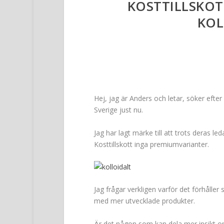
KOSTTILLSKOT
KOL
Hej, jag är Anders och letar, söker efter k
Sverige just nu.
Jag har lagt märke till att trots deras l
Kosttillskott inga premiumvarianter.
Jag frågar verkligen varför det förhåller
med mer utvecklade produkter.
Är det någon som kan dela mer insikt o