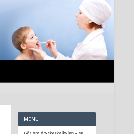
MENU
Gör om dryckeskalkylen – se