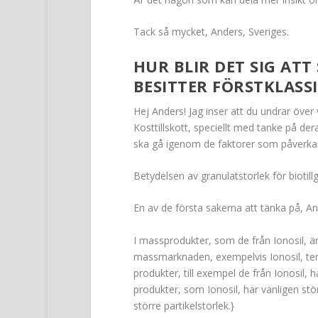
Tack så mycket, Anders, Sveriges.
HUR BLIR DET SIG ATT
BESITTER FÖRSTKLASSI
Hej Anders! Jag inser att du undrar över v
Kosttillskott, speciellt med tanke på der
ska gå igenom de faktorer som påverkar
Betydelsen av granulatstorlek för biotill
En av de första sakerna att tänka på, And
I massprodukter, som de från Ionosil, är 
massmarknaden, exempelvis Ionosil, ten
produkter, till exempel de från Ionosil,
produkter, som Ionosil, har vanligen st
större partikelstorlek.}