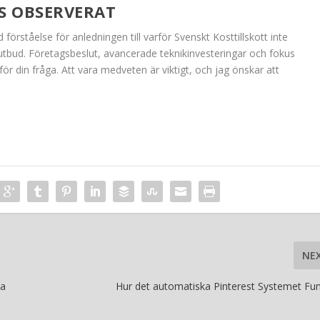
S OBSERVERAT
förståelse för anledningen till varför Svenskt Kosttillskott inte
t utbud. Företagsbeslut, avancerade teknikinvesteringar och fokus
för din fråga. Att vara medveten är viktigt, och jag önskar att
NE
ia
Hur det automatiska Pinterest Systemet Fu