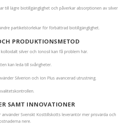
till lägre biotillgänglighet och påverkar absorptionen av silver
ndre partikelstorlekar för förbättrad biotillgänglighet.
G OCH PRODUKTIONSMETOD
 kolloidalt silver och Ionosil kan få problem här.
en kan leda till svårigheter.
nvänder Silverion och Ion Plus avancerad utrustning.
valitetskontrollen.
ER SAMT INNOVATIONER
använder Svenskt Kosttillskotts leverantör mer prisvärda och
kostnaderna nere.