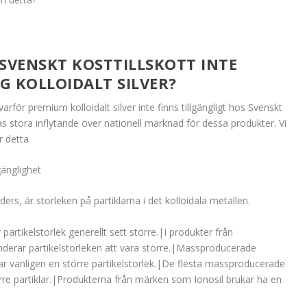
 SVENSKT KOSTTILLSKOTT INTE
G KOLLOIDALT SILVER?
arför premium kolloidalt silver inte finns tillgängligt hos Svenskt
as stora inflytande över nationell marknad för dessa produkter. Vi
 detta.
gänglighet
ers, är storleken på partiklarna i det kolloidala metallen.
partikelstorlek generellt sett större.|I produkter från
derar partikelstorleken att vara större.|Massproducerade
 har vanligen en större partikelstorlek.|De flesta massproducerade
örre partiklar.|Produkterna från märken som Ionosil brukar ha en