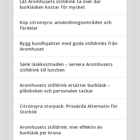
Låt Aromhusets stilldrink ta över där
burkläsken kostar för mycket
Köp citronsyra: användningsområden och
fördelar
Bygg kundlojalitet med goda stilldrinks från
Aromhuset
Sänk läskkostnaden – servera Aromhusets
stilldrink till lunchen
Aromhusets stilldrink ersätter burkläsk –
plånboken och personalen tackar
Citronsyra storpack: Prisvärda Alternativ för
Storkök
Aromhusets stilldrink: mer effektiv än
burkläsk per krona