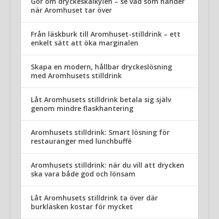
Gör om dryckeskalkylen – se vad som händer
när Aromhuset tar över
Från läskburk till Aromhuset-stilldrink – ett
enkelt sätt att öka marginalen
Skapa en modern, hållbar dryckeslösning
med Aromhusets stilldrink
Låt Aromhusets stilldrink betala sig själv
genom mindre flaskhantering
Aromhusets stilldrink: Smart lösning för
restauranger med lunchbuffé
Aromhusets stilldrink: när du vill att drycken
ska vara både god och lönsam
Låt Aromhusets stilldrink ta över där
burkläsken kostar för mycket