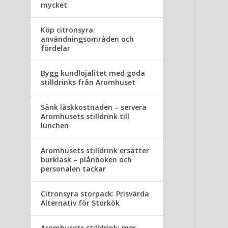
mycket
Köp citronsyra:
användningsområden och
fördelar
Bygg kundlojalitet med goda
stilldrinks från Aromhuset
Sänk läskkostnaden – servera
Aromhusets stilldrink till
lunchen
Aromhusets stilldrink ersätter
burkläsk – plånboken och
personalen tackar
Citronsyra storpack: Prisvärda
Alternativ för Storkök
Aromhusets stilldrink: mer