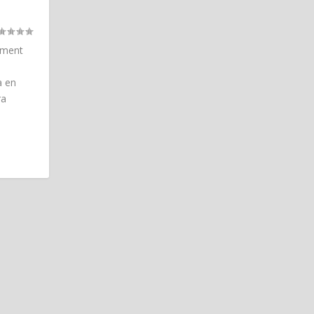
ement
a en
ra