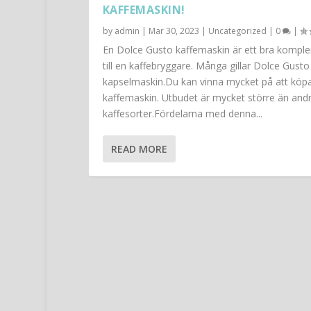
KAFFEMASKIN!
by
admin
|
Mar 30, 2023
|
Uncategorized
|
0
|
En Dolce Gusto kaffemaskin är ett bra kompl
till en kaffebryggare. Många gillar Dolce Gusto
kapselmaskin.Du kan vinna mycket på att köp
kaffemaskin. Utbudet är mycket större än and
kaffesorter.Fördelarna med denna...
READ MORE