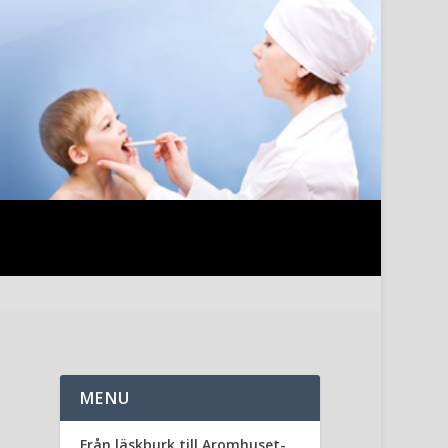
MENU
Från läskburk till Aromhuset-