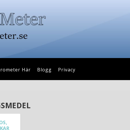
drometer Här
Blogg
Privacy
GSMEDEL
OS,
AKAR