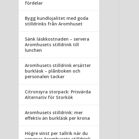
fördelar
Bygg kundlojalitet med goda
stilldrinks från Aromhuset
Sänk läskkostnaden – servera
Aromhusets stilldrink till
lunchen
Aromhusets stilldrink ersätter
burkläsk – plånboken och
personalen tackar
Citronsyra storpack: Prisvärda
Alternativ för Storkök
Aromhusets stilldrink: mer
effektiv än burkläsk per krona
Högre vinst per tallrik när du
serverar Aromhusets stilldrink