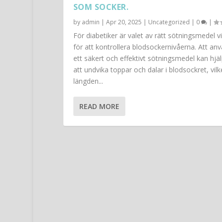
SOM SOCKER.
by
admin
|
Apr 20, 2025
|
Uncategorized
|
0
|
För diabetiker är valet av rätt sötningsmedel vi
för att kontrollera blodsockernivåerna. Att an
ett säkert och effektivt sötningsmedel kan hjälp
att undvika toppar och dalar i blodsockret, vilke
längden...
READ MORE