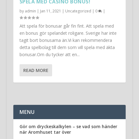
SPELA MED CASINO BONUS!
by
admin
|
Jan 11, 2021
|
Uncategorized
|
0
|
Att spela för bonusar går fin fint. Att spela med
en bonus gör spelandet roligare. Sverige har inte
tagit bort bonusarna än.Vi kan rekommendera
detta spelbolag till dem som vill spela med äkta
bonusar.Om du tycker att en...
READ MORE
MENU
Gör om dryckeskalkylen – se vad som händer
när Aromhuset tar över