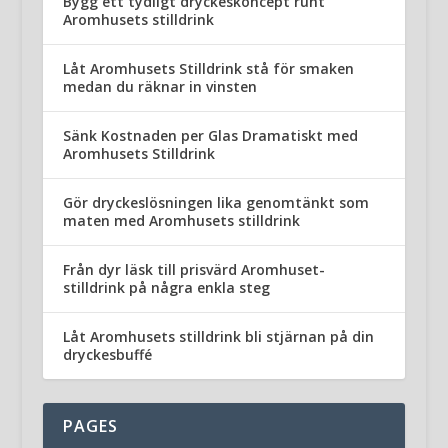
Bygg ett tydligt dryckeskoncept runt
Aromhusets stilldrink
Låt Aromhusets Stilldrink stå för smaken
medan du räknar in vinsten
Sänk Kostnaden per Glas Dramatiskt med
Aromhusets Stilldrink
Gör dryckeslösningen lika genomtänkt som
maten med Aromhusets stilldrink
Från dyr läsk till prisvärd Aromhuset-
stilldrink på några enkla steg
Låt Aromhusets stilldrink bli stjärnan på din
dryckesbuffé
PAGES