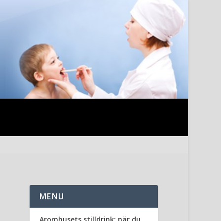
MENU
Aromhusets stilldrink: när du