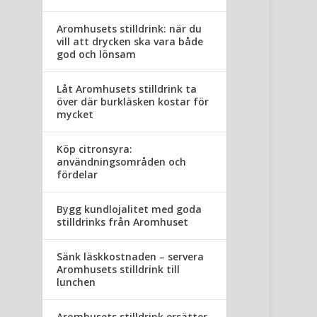
Aromhusets stilldrink: när du
vill att drycken ska vara både
god och lönsam
Låt Aromhusets stilldrink ta
över där burkläsken kostar för
mycket
Köp citronsyra:
användningsområden och
fördelar
Bygg kundlojalitet med goda
stilldrinks från Aromhuset
Sänk läskkostnaden – servera
Aromhusets stilldrink till
lunchen
Aromhusets stilldrink ersätter