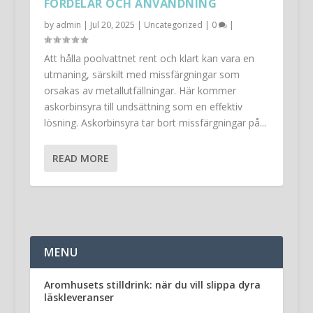
FÖRDELAR OCH ANVÄNDNING
by
admin
|
Jul 20, 2025
|
Uncategorized
|
0
|
Att hålla poolvattnet rent och klart kan vara en
utmaning, särskilt med missfärgningar som
orsakas av metallutfällningar. Här kommer
askorbinsyra till undsättning som en effektiv
lösning. Askorbinsyra tar bort missfärgningar på...
READ MORE
MENU
Aromhusets stilldrink: när du vill slippa dyra
läskleveranser