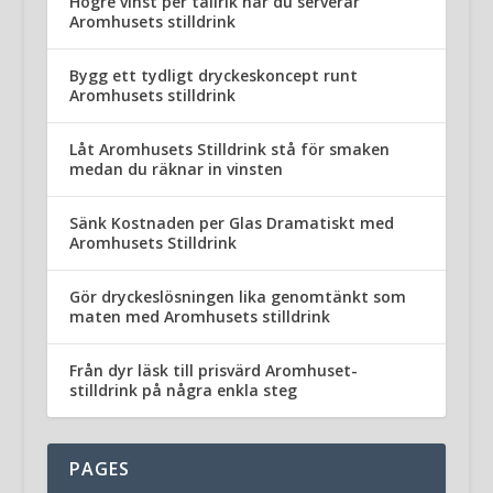
Högre vinst per tallrik när du serverar
Aromhusets stilldrink
Bygg ett tydligt dryckeskoncept runt
Aromhusets stilldrink
Låt Aromhusets Stilldrink stå för smaken
medan du räknar in vinsten
Sänk Kostnaden per Glas Dramatiskt med
Aromhusets Stilldrink
Gör dryckeslösningen lika genomtänkt som
maten med Aromhusets stilldrink
Från dyr läsk till prisvärd Aromhuset-
stilldrink på några enkla steg
PAGES